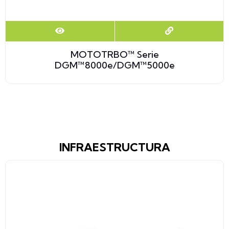
MOTOTRBO™ Serie
DGM™8000e/DGM™5000e
INFRAESTRUCTURA